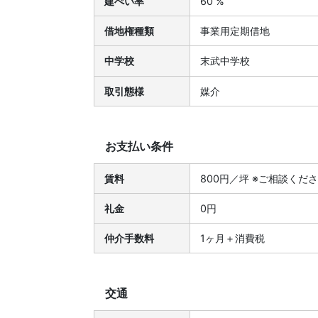
建ぺい率
60 %
借地権種類
事業用定期借地
中学校
末武中学校
取引態様
媒介
お支払い条件
賃料
800円／坪 ※ご相談くだ
礼金
0円
仲介手数料
1ヶ月＋消費税
交通