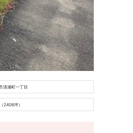
市清瀬町一丁目
6㎡（2406坪）