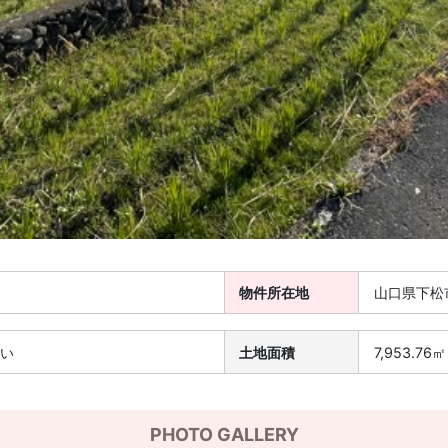
物件所在地
山口県下松
さい
土地面積
7,953.7
PHOTO GALLERY