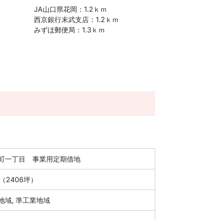
JA山口県花岡：1.2ｋｍ
西京銀行末武支店：1.2ｋｍ
みずほ郵便局：1.3ｋｍ
町一丁目 事業用定期借地
6㎡（2406坪）
地域, 準工業地域