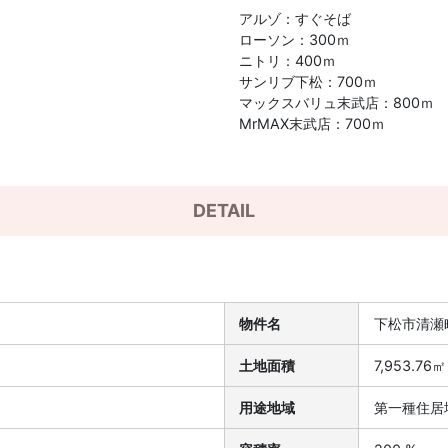
アルゾ：すぐそば
ローソン：300ｍ
ニトリ：400ｍ
サンリブ下松：700ｍ
マックスバリュ末武店：800ｍ
MrMAX末武店：700ｍ
DETAIL
物件名
下松市清瀬
目
土地面積
7,953.7
用途地域
第一種住居