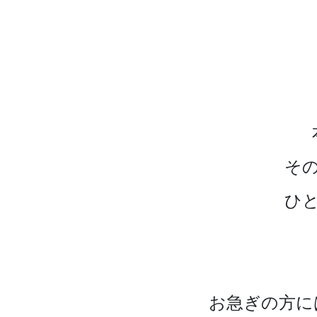
そ
ひ
お急ぎの方に