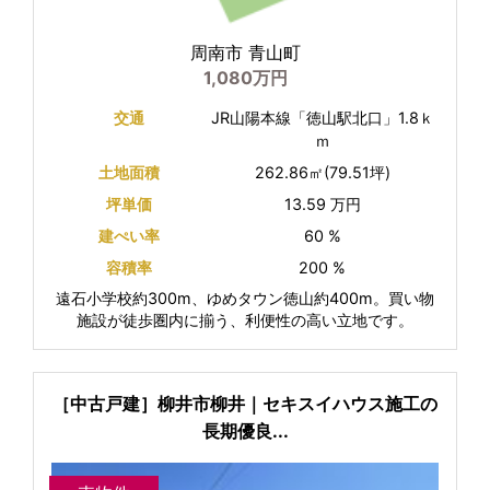
周南市 青山町
1,080万円
交通
JR山陽本線「徳山駅北口」1.8ｋ
ｍ
土地面積
262.86㎡(79.51坪)
坪単価
13.59 万円
建ぺい率
60 %
容積率
200 %
遠石小学校約300m、ゆめタウン徳山約400m。買い物
施設が徒歩圏内に揃う、利便性の高い立地です。
［中古戸建］柳井市柳井｜セキスイハウス施工の
長期優良...