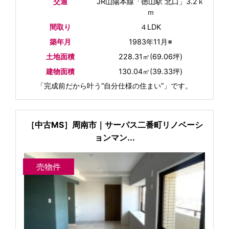
交通
JR山陽本線「徳山駅 北口」3.2ｋ
ｍ
間取り
４LDK
築年月
1983年11月※
土地面積
228.31㎡(69.06坪)
建物面積
130.04㎡(39.33坪)
「完成前だから叶う“自分仕様の住まい”」です。
［中古MS］周南市｜サーパス二番町リノベーシ
ョンマン...
売物件