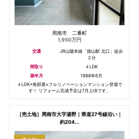
周南市 二番町
1,950万円
交通
JR山陽本線「徳山駅 北口」徒歩
２分
間取り
４LDK
築年月
1988年6月
４LDK×角部屋×フルリノベーションマンション登場で
す！ リフォーム完成予定は7月上頃です。
［売土地］周南市大字湯野｜県道27号線沿い｜
約204...