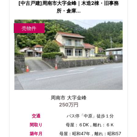
[中古戸建]周南市大字金峰｜木造2棟・旧事務
所・倉庫...
売物件
周南市 大字金峰
250万円
交通
バス停「中原」徒歩１分
間取り
母屋：６DK，離れ：６Ｋ
築年月
母屋：昭和47年，離れ：昭和57