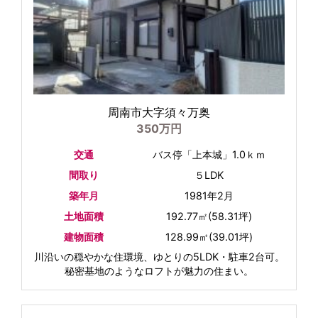
周南市大字須々万奥
350万円
交通
バス停「上本城」1.0ｋｍ
間取り
５LDK
築年月
1981年2月
土地面積
192.77㎡(58.31坪)
建物面積
128.99㎡(39.01坪)
川沿いの穏やかな住環境、ゆとりの5LDK・駐車2台可。
秘密基地のようなロフトが魅力の住まい。