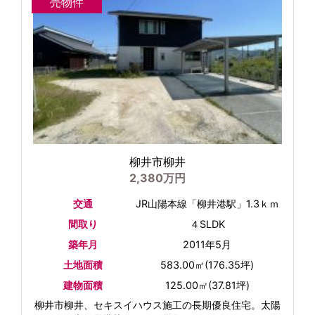
売物件
柳井市柳井
2,380万円
交通
JR山陽本線「柳井港駅」1.3ｋｍ
間取り
４SLDK
築年月
2011年5月
土地面積
583.00㎡(176.35坪)
建物面積
125.00㎡(37.81坪)
柳井市柳井、セキスイハウス施工の長期優良住宅。太陽