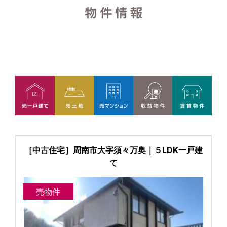
［中古住宅］周南市大字須々万奥｜５LDK一戸建
て
売物件