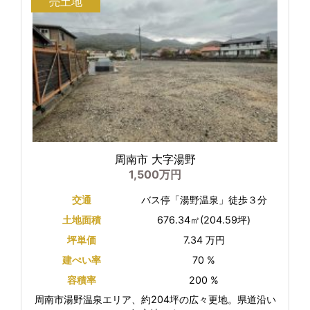
売土地
周南市 大字湯野
1,500万円
交通
バス停「湯野温泉」徒歩３分
土地面積
676.34㎡(204.59坪)
坪単価
7.34 万円
建ぺい率
70 %
容積率
200 %
周南市湯野温泉エリア、約204坪の広々更地。県道沿い