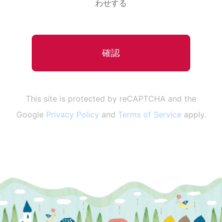
わせする
This site is protected by reCAPTCHA and the
Google
Privacy Policy
and
Terms of Service
apply.