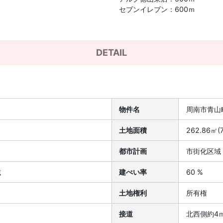
セブンイレブン：600ｍ
DETAIL
物件名
周南市青山
土地面積
262.86㎡(
都市計画
市街化区域
域
建ぺい率
60 %
土地権利
所有権
接道
北西側約4