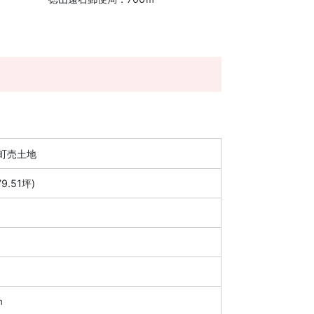
町売土地
79.51坪)
ｍ