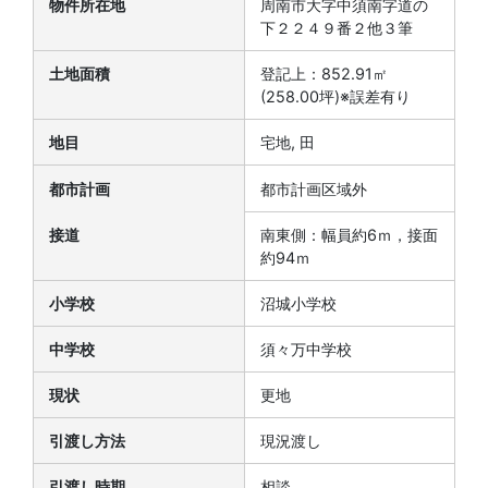
物件所在地
周南市大字中須南字道の
下２２４９番２他３筆
土地面積
登記上：852.91㎡
(258.00坪)※誤差有り
地目
宅地, 田
都市計画
都市計画区域外
接道
南東側：幅員約6ｍ，接面
約94ｍ
小学校
沼城小学校
中学校
須々万中学校
現状
更地
引渡し方法
現況渡し
引渡し時期
相談