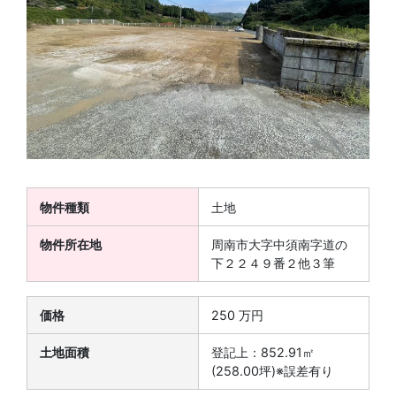
物件種類
土地
物件所在地
周南市大字中須南字道の
下２２４９番２他３筆
価格
250 万円
土地面積
登記上：852.91㎡
(258.00坪)※誤差有り