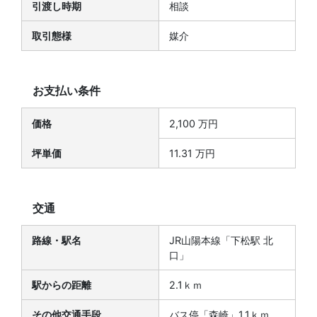
引渡し時期
相談
取引態様
媒介
お支払い条件
価格
2,100 万円
坪単価
11.31 万円
交通
路線・駅名
JR山陽本線「下松駅 北
口」
駅からの距離
2.1ｋｍ
その他交通手段
バス停「森崎」1.1ｋｍ、