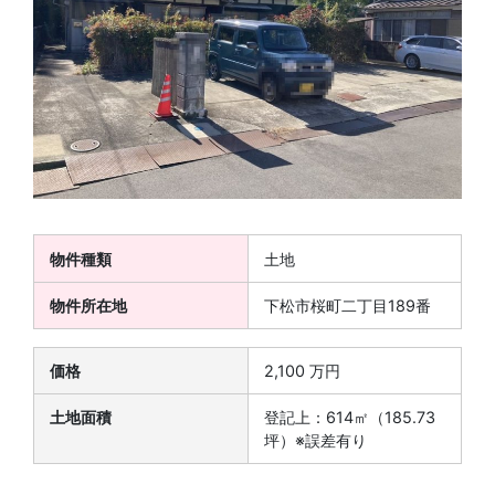
物件種類
土地
物件所在地
下松市桜町二丁目189番
価格
2,100 万円
土地面積
登記上：614㎡（185.73
坪）※誤差有り