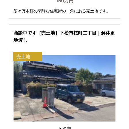
150万円
須々万本郷の閑静な住宅街の一角にある売土地です。
商談中です［売土地］下松市桜町二丁目｜解体更
地渡し
売土地
下松市