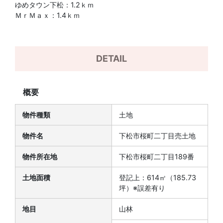
ゆめタウン下松：1.2ｋｍ
ＭｒＭａｘ：1.4ｋｍ
DETAIL
概要
物件種類
土地
物件名
下松市桜町二丁目売土地
物件所在地
下松市桜町二丁目189番
土地面積
登記上：614㎡（185.73
坪）※誤差有り
地目
山林