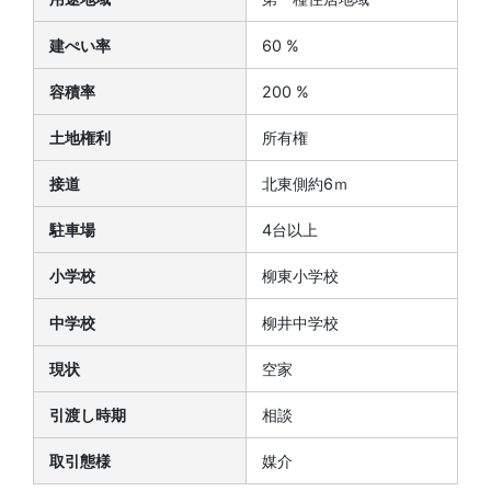
建ぺい率
60 %
容積率
200 %
土地権利
所有権
接道
北東側約6ｍ
駐車場
4台以上
小学校
柳東小学校
中学校
柳井中学校
現状
空家
引渡し時期
相談
取引態様
媒介