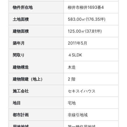
物件所在地
柳井市柳井1693番4
土地面積
583.00㎡(176.35坪)
建物面積
125.00㎡(37.81坪)
築年月
2011年5月
間取り
４SLDK
建物構造
木造
建物階建（地上）
2 階
施工会社
セキスイハウス
地目
宅地
都市計画
非線引地域
用途地域
第一種住居地域