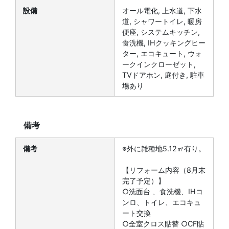
設備
オール電化, 上水道, 下水
道, シャワートイレ, 暖房
便座, システムキッチン,
食洗機, IHクッキングヒー
ター, エコキュート, ウォ
ークインクローゼット,
TVドアホン, 庭付き, 駐車
場あり
備考
備考
※外に雑種地5.12㎡有り。
【リフォーム内容（8月末
完了予定）】
○洗面台 、食洗機、IHコ
ンロ、トイレ、エコキュ
ート交換
○全室クロス貼替 ○CF貼