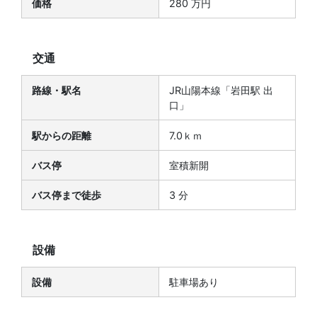
価格
280 万円
交通
路線・駅名
JR山陽本線「岩田駅 出
口」
駅からの距離
7.0ｋｍ
バス停
室積新開
バス停まで徒歩
3 分
設備
設備
駐車場あり