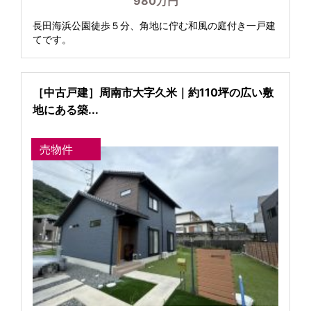
980万円
長田海浜公園徒歩５分、角地に佇む和風の庭付き一戸建
てです。
［中古戸建］周南市大字久米｜約110坪の広い敷
地にある築...
売物件