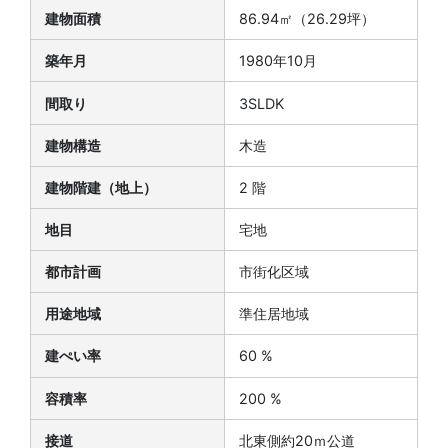
建物面積
86.94㎡（26.29坪）
築年月
1980年10月
間取り
3SLDK
建物構造
木造
建物階建（地上）
2 階
地目
宅地
都市計画
市街化区域
用途地域
準住居地域
建ぺい率
60 %
容積率
200 %
接道
北東側約20ｍ公道