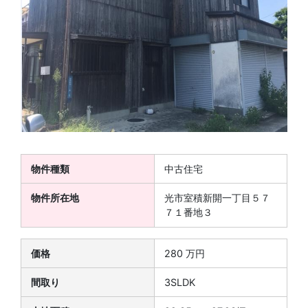
物件種類
中古住宅
物件所在地
光市室積新開一丁目５７
７１番地３
価格
280 万円
間取り
3SLDK