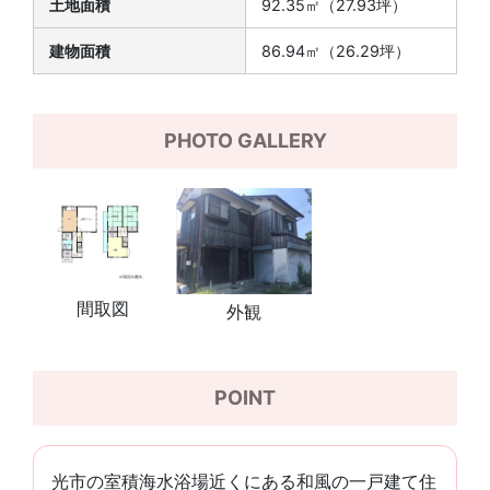
土地面積
92.35㎡（27.93坪）
建物面積
86.94㎡（26.29坪）
PHOTO GALLERY
間取図
外観
POINT
光市の室積海水浴場近くにある和風の一戸建て住