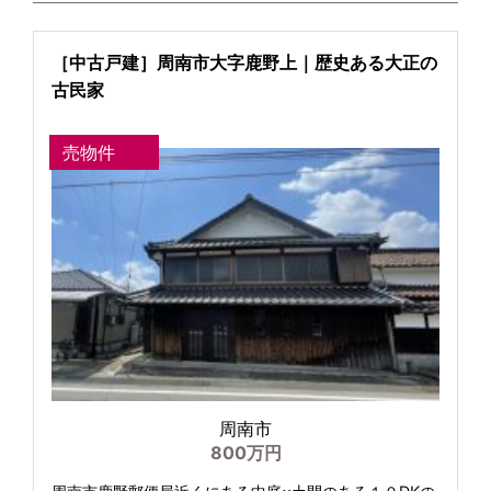
［中古戸建］周南市大字鹿野上｜歴史ある大正の
古民家
売物件
周南市
800万円