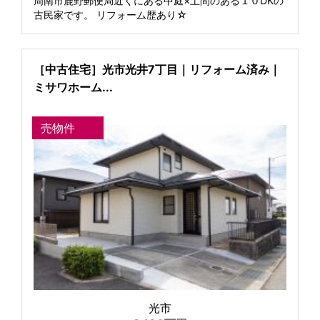
周南市鹿野郵便局近くにある中庭×土間のある１０DKの
古民家です。 リフォーム歴あり☆
［中古住宅］光市光井7丁目｜リフォーム済み｜
ミサワホーム...
売物件
光市