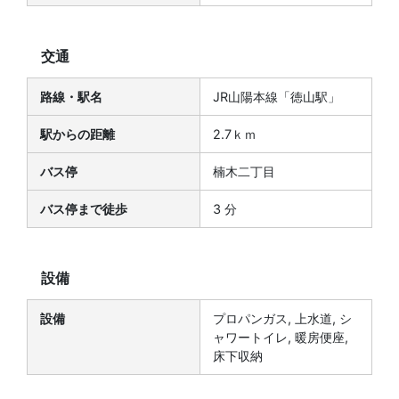
交通
路線・駅名
JR山陽本線「徳山駅」
駅からの距離
2.7ｋｍ
バス停
楠木二丁目
バス停まで徒歩
3 分
設備
設備
プロパンガス, 上水道, シ
ャワートイレ, 暖房便座,
床下収納