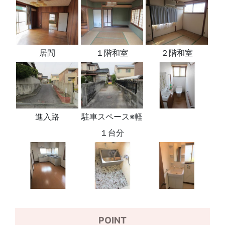
居間
１階和室
２階和室
進入路
駐車スペース※軽
１台分
POINT