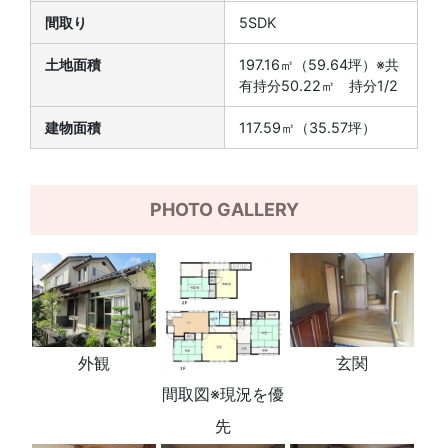
間取り
5SDK
土地面積
197.16㎡（59.64坪）※共
有持分50.22㎡ 持分1/2
建物面積
117.59㎡（35.57坪）
PHOTO GALLERY
外観
玄関
間取図※現況を優
先