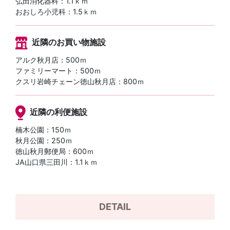
弘田消化器科：1.1ｋｍ
おおしろ小児科：1.5ｋｍ
近隣のお買い物施設
アルク秋月店：500ｍ
ファミリーマート：500ｍ
クスリ岩崎チェーン徳山秋月店：800ｍ
近隣の利便施設
楠木公園：150ｍ
秋月公園：250ｍ
徳山秋月郵便局：600ｍ
JA山口県三田川：1.1ｋｍ
DETAIL