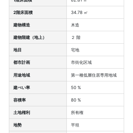
2階床面積
34.78 ㎡
建物構造
木造
建物階建（地上）
２ 階
地目
宅地
都市計画
市街化区域
用途地域
第一種低層住居専用地域
建ぺい率
50 %
容積率
80 %
土地権利
所有権
地勢
平坦