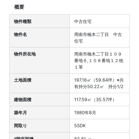
概要
物件種類
中古住宅
物件名
周南市楠木二丁目 中古
住宅
物件所在地
周南市楠木二丁目１０９
番地６,１０８番地１２他
１筆
土地面積
197.16㎡（59.64坪）※共
有持分50.22㎡ 持分1/2
建物面積
117.59㎡（35.57坪）
築年月
1980年8月
間取り
5SDK
1階床面積
82.81 ㎡