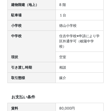
建物階建（地上）
8 階
駐車場
１台
小学校
徳山小学校
中学校
住吉中学校※申請により学
区外通学可（岐陽中学
校）
現状
空室
引き渡し時期
相談
取引態様
媒介
お支払い条件
賃料
80,000円