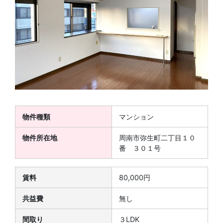
物件種類
マンション
物件所在地
周南市弥生町二丁目１０
番 ３０１号
賃料
80,000円
共益費
無し
間取り
３LDK