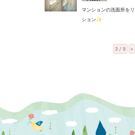
マンションの洗面所をリ
ション✨
3 / 9
«