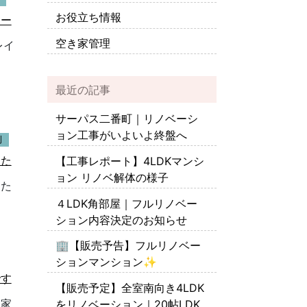
お役立ち情報
ター
空き家管理
レイ
最近の記事
サーパス二番町｜リノベーシ
ョン工事がいよいよ終盤へ
例
した
【工事レポート】4LDKマンシ
ョン リノベ解体の様子
した
４LDK角部屋｜フルリノベー
ション内容決定のお知らせ
🏢【販売予告】フルリノベー
ションマンション✨
です
【販売予定】全室南向き4LDK
お家
をリノベーション｜20帖LDK