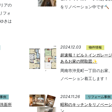
リアの
をリノベーション中です🔨
リフォ
ゆきは
2024.12.03
物件情報
超速報！ビルトインガレー
あるお家の間取図✨
周南市沖見町一丁目のお家
ノベーション着工します！
2024.11.26
事例
リフォーム事例
洗面所
昭和のキッチンをリノベー
ン