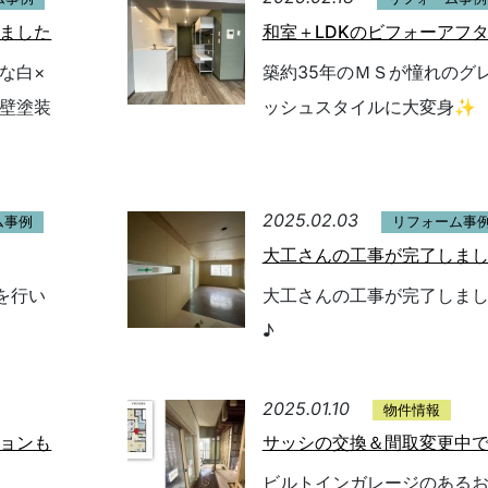
ました
和室＋LDKのビフォーアフ
な白×
築約35年のＭＳが憧れのグ
壁塗装
ッシュスタイルに大変身✨
2025.02.03
ム事例
リフォーム事
大工さんの工事が完了しま
を行い
大工さんの工事が完了しま
♪
2025.01.10
物件情報
ョンも
サッシの交換＆間取変更中
ビルトインガレージのある