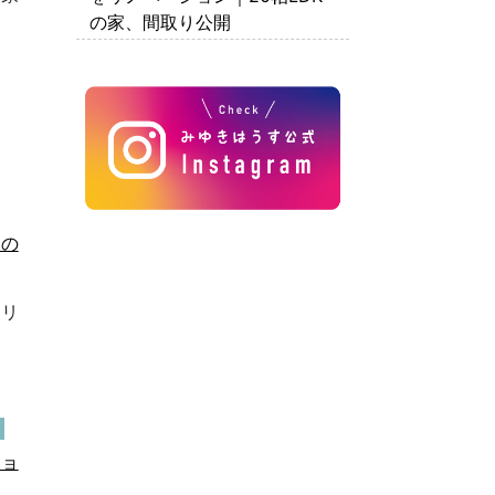
の家、間取り公開
ジの
、リ
ショ