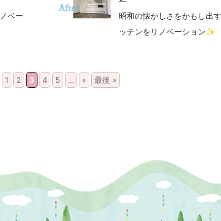
ノベー
昭和の懐かしさをかもし出
ッチンをリノベーション✨
1
2
3
4
5
...
»
最後 »