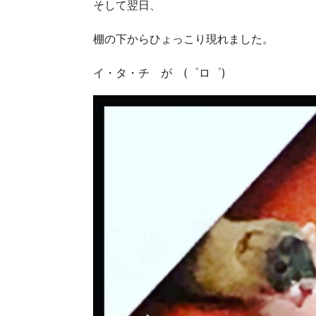
そして翌日、
棚の下からひょっこり現れました。
イ・タ・チ が (゜ロ゜)