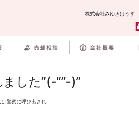
株式会社みゆきはうす
た”(-“”-)”
んは警察に呼び出され…