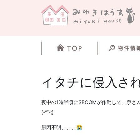
イタチに侵入されまし
夜中の1時半頃にSECOMが作動して、泉さ
(-“”-;)
原因不明、、、😭