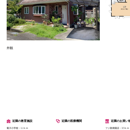
外観
近隣の教育施設
近隣の医療機関
近隣のお買い
菊川小学校：1.1ｋｍ
フジ新南陽店：3.5ｋｍ